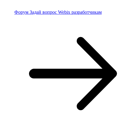
Форум
Задай вопрос Webix разработчикам