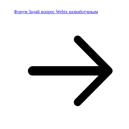
Форум
Задай вопрос Webix разработчикам