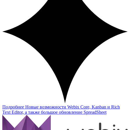
Подробнее
Новые возможности Webix Core, Kanban и Rich
Text Editor, а также большое обновление SpreadSheet