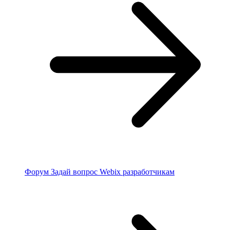
Форум
Задай вопрос Webix разработчикам