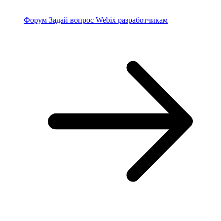
Форум
Задай вопрос Webix разработчикам