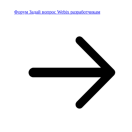
Форум
Задай вопрос Webix разработчикам