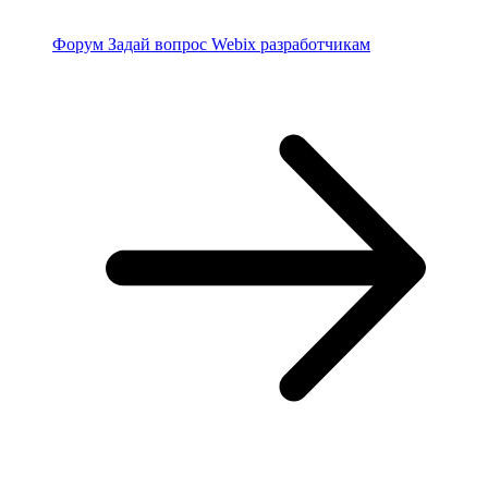
Форум
Задай вопрос Webix разработчикам