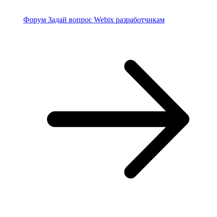
Форум
Задай вопрос Webix разработчикам