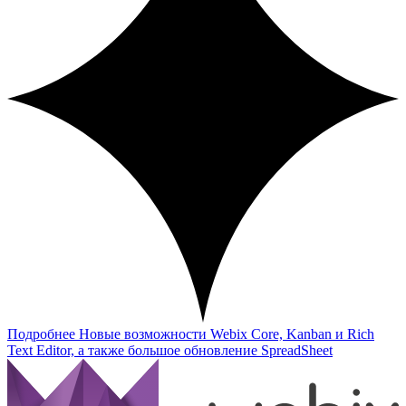
Подробнее
Новые возможности Webix Core, Kanban и Rich
Text Editor, а также большое обновление SpreadSheet