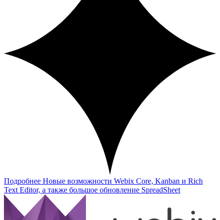
Подробнее
Новые возможности Webix Core, Kanban и Rich
Text Editor, а также большое обновление SpreadSheet