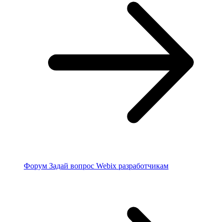
Форум
Задай вопрос Webix разработчикам